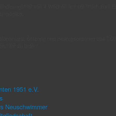
 Kündigungsfrist von 4 Wochen nur schriftlich zum 
2) möglich.
deformulare, Satzung und Beitragsordnung des TSV
runter zu laden:
nten 1951 e.V.
s
urs Neuschwimmer
tgliedschaft