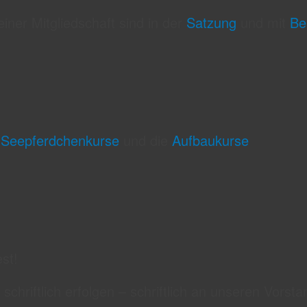
iner Mitgliedschaft sind in der
Satzung
und mit
Bei
e
Seepferdchenkurse
und die
Aufbaukurse
st!
chriftlich erfolgen – schriftlich an unseren Vorsta