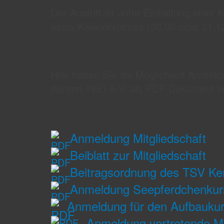
Der Austritt ist unter Einhaltung einer
eines Kalenderjahres (30.06 oder 31.1
Hier haben Sie die Möglichkeit Anmel
Kenten 1951 e.V. als PDF-Dokument he
Anmeldung Mitgliedschaft
Beiblatt zur Mitgliedschaft
Beitragsordnung des TSV Ke
Anmeldung Seepferdchenkur
Anmeldung für den Aufbauk
Anmeldung vertretende Mi