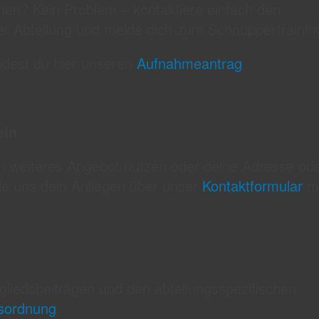
en? Kein Problem – kontaktiere einfach den
r Abteilung und melde dich zum Schnuppertrainin
ndest du hier unseren
Aufnahmeantrag
.
eln
in weiteres Angebot nutzen oder deine Adresse od
le uns dein Anliegen über unser
Kontaktformular
mi
t
tgliedsbeiträgen und den abteilungsspezifischen
gsordnung
.