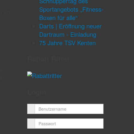
Schnuppertag des
Sportangebots „Fitness-
g an.
Boxen für alle“
Darts | Eröffnung neuer
Dartraum - Einladung
75 Jahre TSV Kenten
Rabatt Ritter
er
t!
Login