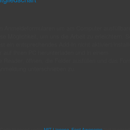
 den Anmeldeformularen um am Computer ausfüllbar
se Möglichkeit, um uns die Arbeit zu erleichtern. So
st ein entsprechendes Add-In nicht aktiviert/installi
r auf Ihren PC herunterladen und in einem
Reader, öffnen, die Felder ausfüllen und das For
Anmeldung unterschrieben zu.
c. Code licensed under
MIT License.
Font Awesome
font license