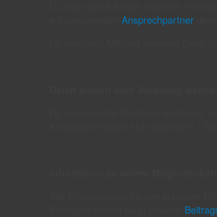
Du oder deine Kinder möchten mitmach
entsprechenden
Ansprechpartner
deine
Du möchtest Mitglied werden? Dann fi
Daten ändern oder Abteilung wechs
Du möchten die Abteilung wechseln, e
Kontodaten haben sich geändert? - Tei
Information zu deiner Mitgliedschaf
Alle Informationen zu den aktuellen Mi
Beiträgen findest du in unserer
Beitra