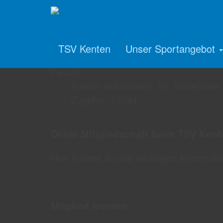
TSV Kenten
Mitgliedschaft
TSV Kenten
Unser Sportangebot
Details
Zuletzt aktualisiert: 13. November
Zugriffe: 19794
Deine Mitgliedschaft beim TSV Kent
Hier findest du alle wichtigen Informat
Mitglied werden