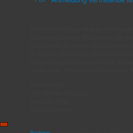
Bitte beachten Sie, dass es sich bei
Formulare handelt. Bitte nutzen Sie die
Ihr Browser die Felder nicht anzeigen, i
In diesem Fall können Sie das Formula
entsprechenden Programm, z.B. Adobe 
ausdrucken. Bitte senden Sie uns die 
Postanschrift:
TSV Kenten 1951 e.V.
Postfach 1509
50105 Bergheim
Bootstrap
is a front-end framework of Twitter, In