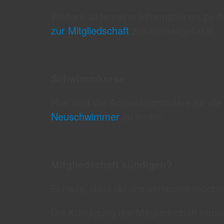
Weitere allgemeine Informationen zu de
zur Mitgliedschaft
zusammengefasst.
Schwimmkurse
Hier sind die Anmeldeformulare für di
Neuschwimmer
zu finden.
Mitgliedschaft kündigen?
Schade, dass du uns verlassen möchte
Die Kündigung der Mitgliedschaft muss s